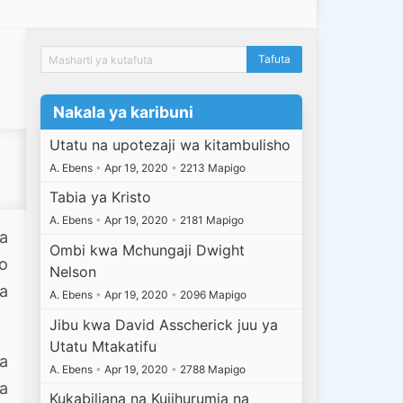
Nakala ya karibuni
Utatu na upotezaji wa kitambulisho
A. Ebens
•
Apr 19, 2020
•
2213 Mapigo
Tabia ya Kristo
A. Ebens
•
Apr 19, 2020
•
2181 Mapigo
ia
Ombi kwa Mchungaji Dwight
yo
Nelson
a
A. Ebens
•
Apr 19, 2020
•
2096 Mapigo
Jibu kwa David Asscherick juu ya
Utatu Mtakatifu
ya
A. Ebens
•
Apr 19, 2020
•
2788 Mapigo
a
Kukabiliana na Kujihurumia na