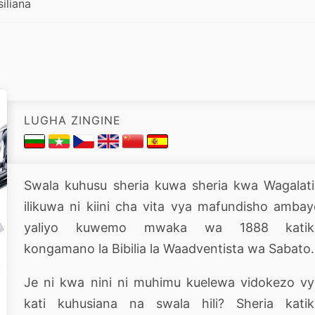
iliana
LUGHA ZINGINE
Swala kuhusu sheria kuwa sheria kwa Wagalat
ilikuwa ni kiini cha vita vya mafundisho amba
yaliyo kuwemo mwaka wa 1888 katik
kongamano la Bibilia la Waadventista wa Sabato.
Je ni kwa nini ni muhimu kuelewa vidokezo v
kati kuhusiana na swala hili? Sheria katik