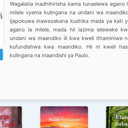
Wagalatia inadhihirisha kama tunaelewa agano 
milele vyema kulingana na undani wa maandik
Ijapokuwa inawezekana kushika mada ya kati 
agano la milele, mada hii lazima ieleweke k
undani wa maandiko ili kwa kweli ithaminiwe 
kufundishwa kwa maandiko. Hii ni kweli has
kulingana na maandishi ya Paulo.