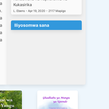
la
Kukasirika
o.
L. Ebens
•
Apr 19, 2020
•
2117 Mapigo
ya
Iliyosomwa sana
wa
na
a