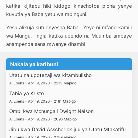
katika kijitabu hiki kidogo kinachotoa picha yenye
kuvutia ya Baba yetu wa mbinguni.
Yesu alikuja kutuonyesha Baba. Yeye ni mfano kamili
wa Mungu. Ingia katika upendo na Muumba ambaye
anampenda sana mwenye dhambi.
Nakala ya karibuni
Utatu na upotezaji wa kitambulisho
A. Ebens
•
Apr 19, 2020
•
2213 Mapigo
Tabia ya Kristo
A. Ebens
•
Apr 19, 2020
•
2181 Mapigo
Ombi kwa Mchungaji Dwight Nelson
A. Ebens
•
Apr 19, 2020
•
2096 Mapigo
Jibu kwa David Asscherick juu ya Utatu Mtakatifu
A. Ebens
•
Apr 19, 2020
•
2789 Mapigo