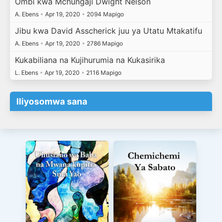
Ombi kwa Mchungaji Dwight Nelson
A. Ebens
•
Apr 19, 2020
•
2094 Mapigo
Jibu kwa David Asscherick juu ya Utatu Mtakatifu
A. Ebens
•
Apr 19, 2020
•
2786 Mapigo
Kukabiliana na Kujihurumia na Kukasirika
L. Ebens
•
Apr 19, 2020
•
2116 Mapigo
Iliyosomwa sana