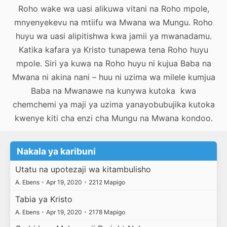
Roho wake wa uasi alikuwa vitani na Roho mpole,
mnyenyekevu na mtiifu wa Mwana wa Mungu. Roho
huyu wa uasi alipitishwa kwa jamii ya mwanadamu.
Katika kafara ya Kristo tunapewa tena Roho huyu
mpole. Siri ya kuwa na Roho huyu ni kujua Baba na
Mwana ni akina nani – huu ni uzima wa milele kumjua
Baba na Mwanawe na kunywa kutoka kwa
chemchemi ya maji ya uzima yanayobubujika kutoka
kwenye kiti cha enzi cha Mungu na Mwana kondoo.
Nakala ya karibuni
Utatu na upotezaji wa kitambulisho
A. Ebens
•
Apr 19, 2020
•
2212 Mapigo
Tabia ya Kristo
A. Ebens
•
Apr 19, 2020
•
2178 Mapigo