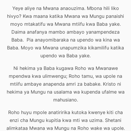
Yeye aliye na Mwana anaouzima. Mbona hili liko
hivyo? Kwa maana katika Mwana wa Mungu panaishi
moyo mtakatifu wa Mwana mtiifu kwa Baba yake.
Daima anafanya mambo ambayo yanampendeza
Baba. Pia anayomibaraka na upendo wa kina wa
Baba. Moyo wa Mwana unapumzika kikamilifu katika
upendo wa Baba yake.
Ni hekima ya Baba kugawa Roho wa Mwanawe
mpendwa kwa ulimwengu; Roho tamu, wa upole na
mtiifu ambaye anapenda amri za babake. Kristo ni
hekima ya Mungu na usalama wa kupenda ufalme wa
mahusiano.
Roho huyu mpole anatiririka kutoka kwenye kiti cha
enzi cha Mungu kupitia kwa mti wa uzima. Shetani
alimkataa Mwana wa Mungu na Roho wake wa upole.